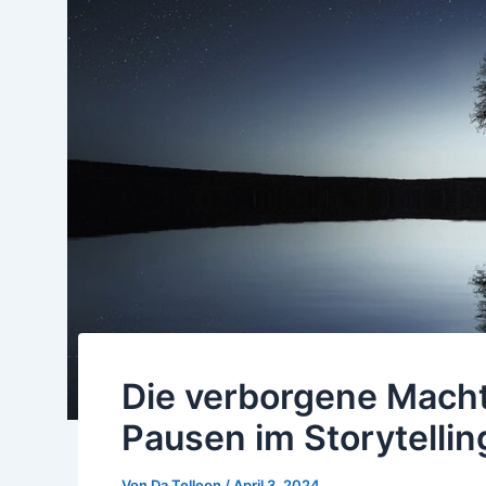
Die verborgene Macht 
Pausen im Storytellin
Von
Da Telleon
/
April 3, 2024